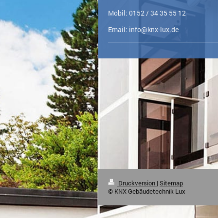
Mobil: 0152 / 34 35 55 12
Email: info@knx-lux.de
Druckversion
|
Sitemap
© KNX-Gebäudetechnik Lux