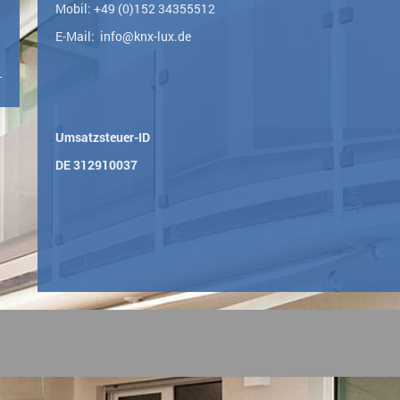
Mobil: +49 (0)152 34355512
E-Mail: info@knx-lux.de
Umsatzsteuer-ID
DE 312910037